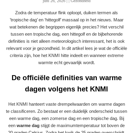
juni 26, 2026
|
|
Gezondheid
Zodra de temperatuur flink oploopt, duiken termen als
’tropische dag’ en ‘hittegolf’ massaal op in het nieuws. Maar
wat betekenen die begrippen eigenlijk precies? Het verschil
tussen een tropische dag, een hittegolf en de bijbehorende
definities is niet alleen meteorologisch interessant, het is ook
relevant voor je gezondheid. In dit artikel lees je wat de officiële
criteria zijn, hoe het KNMI hitte indeelt en wanneer extreme
warmte echt gevaarlijk wordt.
De officiële definities van warme
dagen volgens het KNMI
Het KNMI hanteert vaste drempelwaarden om warme dagen
te classificeren. Zo bestaat er een duidelijk onderscheid tussen
een warme dag, een zomerse dag en een tropische dag. Bij
een
warme dag
stijgt de maximumtemperatuur tot boven de
20 graden Celsius. Zodra het kwik de 25 graden overschrijdt,