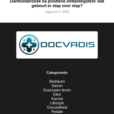
Darmonderzoek na positieve ontlastingstest: wat
gebeurt er stap voor stap?
augustus 5, 2026
Categorieën
Bedrijven
Dieren
Duurzaam leven
Eten
Kachel
Lifestyle
Gezondheid
Relatie