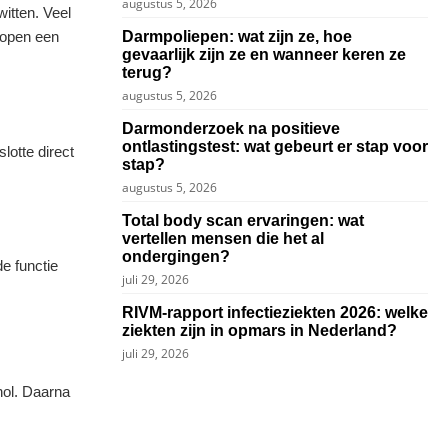
augustus 5, 2026
witten. Veel
Darmpoliepen: wat zijn ze, hoe
lopen een
gevaarlijk zijn ze en wanneer keren ze
terug?
augustus 5, 2026
Darmonderzoek na positieve
ontlastingstest: wat gebeurt er stap voor
lotte direct
stap?
augustus 5, 2026
Total body scan ervaringen: wat
vertellen mensen die het al
ondergingen?
de functie
juli 29, 2026
RIVM-rapport infectieziekten 2026: welke
ziekten zijn in opmars in Nederland?
juli 29, 2026
hol. Daarna