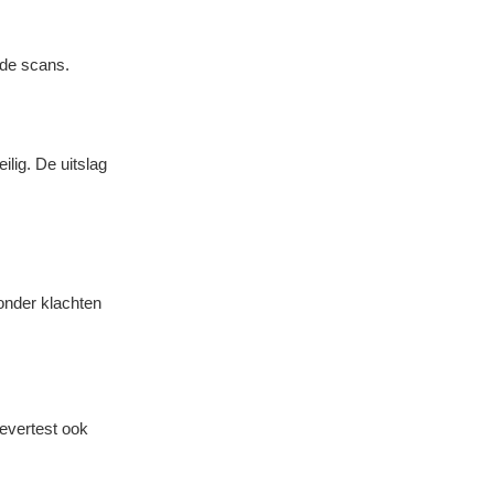
 de scans.
ilig. De uitslag
onder klachten
levertest ook