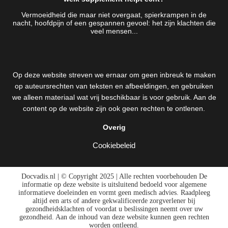
Vermoeidheid die maar niet overgaat, spierkrampen in de
nacht, hoofdpijn of een gespannen gevoel: het zijn klachten die
veel mensen...
Op deze website streven we ernaar om geen inbreuk te maken
op auteursrechten van teksten en afbeeldingen, en gebruiken
we alleen materiaal wat vrij beschikbaar is voor gebruik. Aan de
content op de website zijn ook geen rechten te ontlenen.
Overig
Cookiebeleid
Docvadis.nl | © Copyright 2025 | Alle rechten voorbehouden De
informatie op deze website is uitsluitend bedoeld voor algemene
informatieve doeleinden en vormt geen medisch advies. Raadpleeg
altijd een arts of andere gekwalificeerde zorgverlener bij
gezondheidsklachten of voordat u beslissingen neemt over uw
gezondheid. Aan de inhoud van deze website kunnen geen rechten
worden ontleend.