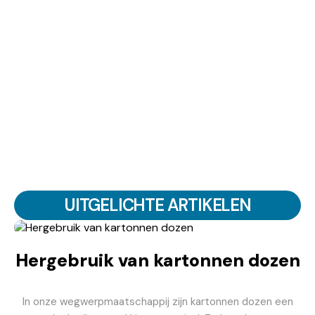
Coloscopie
Maagpijn: Oorzaken,
voorbereiding: wat mag
Behandelingen en
je eten en hoe pak je
Preventief Onderzoek
het aan?
in Duitsland
UITGELICHTE ARTIKELEN
Hergebruik van kartonnen dozen
In onze wegwerpmaatschappij zijn kartonnen dozen een