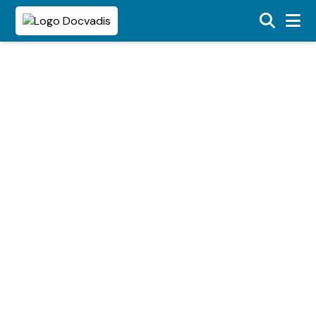
total bodyscan mri zonder
contrastmiddel, waarom
wordt dit afgeraden?
Darmonderzoek na
positieve
ontlastingstest: wat
MRI scan: wat het is, hoe
gebeurt er stap voor
het werkt en wat je kunt
stap?
verwachten